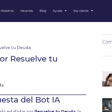
 Nosotros
Vacantes
Blog
Ayuda
Soy cliente
Comp
suelve tu Deuda
or Resuelve tu
esta del Bot IA
ido estafadas por
Resuelve tu Deuda
, la