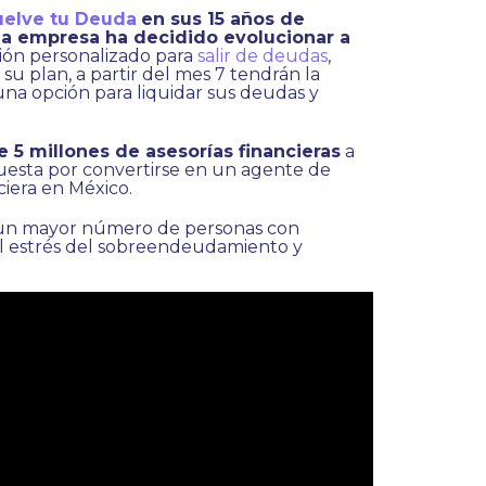
uelve tu Deuda
en sus 15 años de
la empresa ha decidido evolucionar a
ión personalizado para
salir de deudas
,
su plan, a partir del mes 7 tendrán la
una opción para liquidar sus deudas y
5 millones de asesorías financieras
a
uesta por convertirse en un agente de
iera en México.
 un mayor número de personas con
l estrés del sobreendeudamiento y