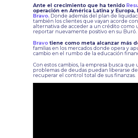
Ante el crecimiento que ha tenido
Res
operación en América Latina y Europa, 
Bravo.
Donde además del plan de liquidac
también los clientes que vayan acorde con 
alternativa de acceder a un crédito como 
reportar nuevamente positivo en su Buró.
Bravo
tiene como meta alcanzar más de 
familias en los mercados donde opera y ap
cambio en el rumbo de la educación financ
Con estos cambios, la empresa busca que
problemas de deudas puedan liberarse de
recuperar el control total de sus finanzas.