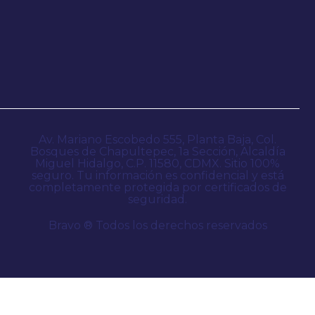
Av. Mariano Escobedo 555, Planta Baja, Col.
Bosques de Chapultepec, 1a Sección, Alcaldía
Miguel Hidalgo, C.P. 11580, CDMX. Sitio 100%
seguro. Tu información es confidencial y está
completamente protegida por certificados de
seguridad.
Bravo ® Todos los derechos reservados