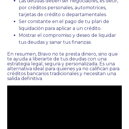
Las deudas deben ser negociables, es decir,
por créditos personales, automotrices,
tarjetas de crédito o departamentales.
Ser constante en el pago de tu plan de
liquidación para aplicar a un crédito.
Mostrar el compromiso y deseo de liquidar
tus deudas y sanar tus finanzas.
En resumen, Bravo no te presta dinero, sino que
te ayuda a liberarte de tus deudas con una
estrategia legal, segura y personalizada. Es una
alternativa ideal para quienes ya no califican para
créditos bancarios tradicionales y necesitan una
salida definitiva.