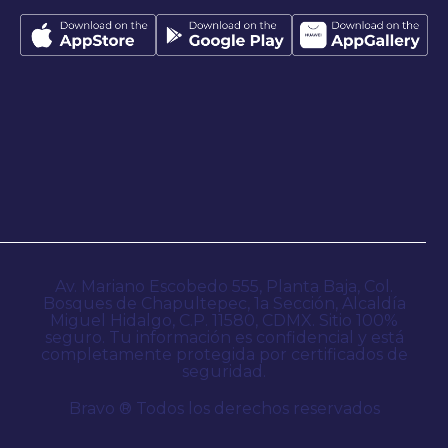
Av. Mariano Escobedo 555, Planta Baja, Col.
Bosques de Chapultepec, 1a Sección, Alcaldía
Miguel Hidalgo, C.P. 11580, CDMX. Sitio 100%
seguro. Tu información es confidencial y está
completamente protegida por certificados de
seguridad.
Bravo ® Todos los derechos reservados