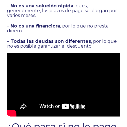
–
No es una solución rápida
, pues,
generalmente, los plazos de pago se alargan por
varios meses.
–
No es una financiera
, por lo que no presta
dinero.
–
Todas las deudas son diferentes
, por lo que
no es posible garantizar el descuento.
¿Qué pasa si no le pago