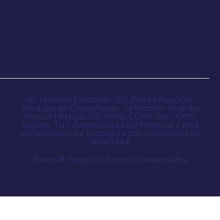
Av. Mariano Escobedo 555, Planta Baja, Col.
Bosques de Chapultepec, 1a Sección, Alcaldía
Miguel Hidalgo, C.P. 11580, CDMX. Sitio 100%
seguro. Tu información es confidencial y está
completamente protegida por certificados de
seguridad.
Bravo ® Todos los derechos reservados