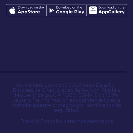
Av. Mariano Escobedo 555, Planta Baja, Col.
Bosques de Chapultepec, 1a Sección, Alcaldía
Miguel Hidalgo, C.P. 11580, CDMX. Sitio 100%
seguro. Tu información es confidencial y está
completamente protegida por certificados de
seguridad.
Bravo ® Todos los derechos reservados