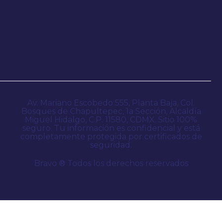
Av. Mariano Escobedo 555, Planta Baja, Col.
Bosques de Chapultepec, 1a Sección, Alcaldía
Miguel Hidalgo, C.P. 11580, CDMX. Sitio 100%
seguro. Tu información es confidencial y está
completamente protegida por certificados de
seguridad.
Bravo ® Todos los derechos reservados