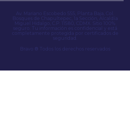
Av. Mariano Escobedo 555, Planta Baja, Col.
Bosques de Chapultepec, 1a Sección, Alcaldía
Miguel Hidalgo, C.P. 11580, CDMX. Sitio 100%
seguro. Tu información es confidencial y está
completamente protegida por certificados de
seguridad.
Bravo ® Todos los derechos reservados