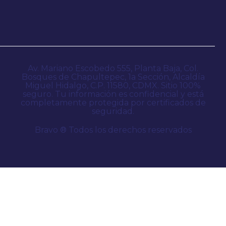
Av. Mariano Escobedo 555, Planta Baja, Col.
Bosques de Chapultepec, 1a Sección, Alcaldía
Miguel Hidalgo, C.P. 11580, CDMX. Sitio 100%
seguro. Tu información es confidencial y está
completamente protegida por certificados de
seguridad.
Bravo ® Todos los derechos reservados