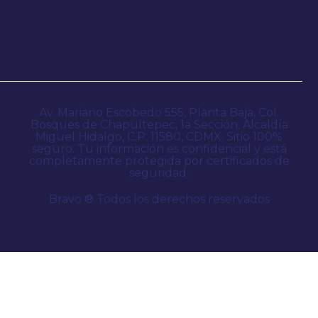
Av. Mariano Escobedo 555, Planta Baja, Col.
Bosques de Chapultepec, 1a Sección, Alcaldía
Miguel Hidalgo, C.P. 11580, CDMX. Sitio 100%
seguro. Tu información es confidencial y está
completamente protegida por certificados de
seguridad.
Bravo ® Todos los derechos reservados