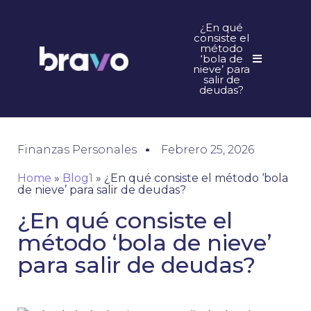
¿En qué
consiste el
método
‘bola de
nieve’ para
salir de
deudas?
Finanzas Personales
Febrero 25, 2026
Home
»
Blog1
»
¿En qué consiste el método ‘bola
de nieve’ para salir de deudas?
¿En qué consiste el
método ‘bola de nieve’
para salir de deudas?