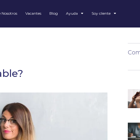
 Nosotros
Vacantes
Blog
Ayuda
Soy cliente
Comp
able?