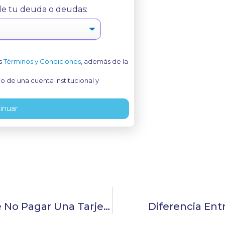
 de tu deuda o deudas:
os
Términos y Condiciones
, además de la
 de una cuenta institucional y
inuar
¿Cuáles Son Las Consecuencias De No Pagar Una Tarjeta De Crédito?
Diferencia Ent