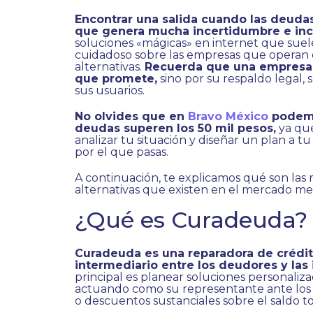
Encontrar una salida cuando las deuda
que genera mucha incertidumbre e inc
soluciones «mágicas» en internet que suel
cuidadoso sobre las empresas que operan e
alternativas.
Recuerda que una empresa 
que promete,
sino por su respaldo legal, s
sus usuarios.
No olvides que en
Bravo México
podemo
deudas superen los 50 mil pesos,
ya que
analizar tu situación y diseñar un plan a t
por el que pasas.
A continuación, te explicamos qué son las
alternativas que existen en el mercado me
¿Qué es Curadeuda?
Curadeuda es una reparadora de crédi
intermediario entre los deudores y las i
principal es planear soluciones personaliz
actuando como su representante ante los b
o descuentos sustanciales sobre el saldo t