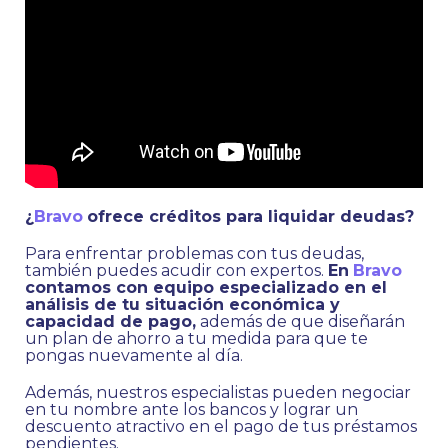
¿
Bravo
ofrece créditos para liquidar deudas?
Para enfrentar problemas con tus deudas,
también puedes acudir con expertos.
En
Bravo
contamos con equipo especializado en el
análisis de tu situación económica y
capacidad de pago,
además de que diseñarán
un plan de ahorro a tu medida para que te
pongas nuevamente al día.
Además, nuestros especialistas pueden negociar
en tu nombre ante los bancos y lograr un
descuento atractivo en el pago de tus préstamos
pendientes.