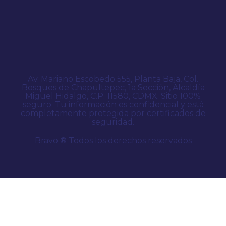
Av. Mariano Escobedo 555, Planta Baja, Col.
Bosques de Chapultepec, 1a Sección, Alcaldía
Miguel Hidalgo, C.P. 11580, CDMX. Sitio 100%
seguro. Tu información es confidencial y está
completamente protegida por certificados de
seguridad.
Bravo ® Todos los derechos reservados