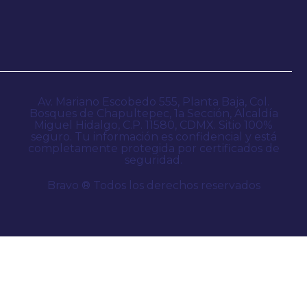
Av. Mariano Escobedo 555, Planta Baja, Col.
Bosques de Chapultepec, 1a Sección, Alcaldía
Miguel Hidalgo, C.P. 11580, CDMX. Sitio 100%
seguro. Tu información es confidencial y está
completamente protegida por certificados de
seguridad.
Bravo ® Todos los derechos reservados