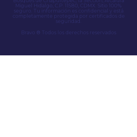
Bosques de Chapultepec, 1a Sección, Alcaldía
Miguel Hidalgo, C.P. 11580, CDMX. Sitio 100%
seguro. Tu información es confidencial y está
completamente protegida por certificados de
seguridad.
Bravo ® Todos los derechos reservados