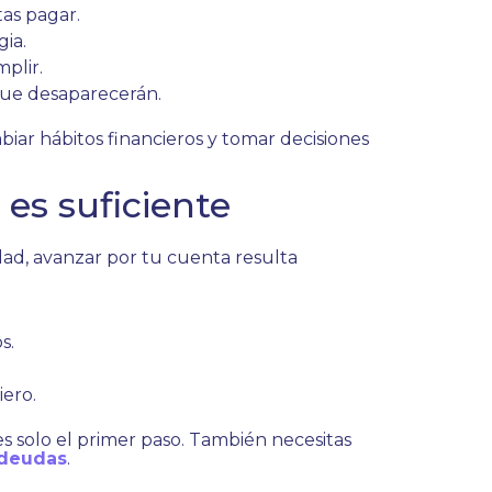
as pagar.
gia.
plir.
que desaparecerán.
iar hábitos financieros y tomar decisiones
es suficiente
dad, avanzar por tu cuenta resulta
s.
iero.
es solo el primer paso. También necesitas
 deudas
.