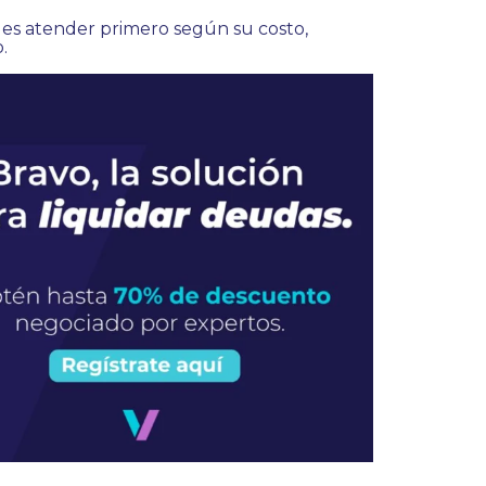
les atender primero según su costo,
.