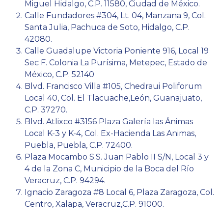
Miguel Hidalgo, C.P. 11580, Ciudad de México.
Calle Fundadores #304, Lt. 04, Manzana 9, Col.
Santa Julia, Pachuca de Soto, Hidalgo, C.P.
42080.
Calle Guadalupe Victoria Poniente 916, Local 19
Sec F. Colonia La Purísima, Metepec, Estado de
México, C.P. 52140
Blvd. Francisco Villa #105, Chedraui Poliforum
Local 40, Col. El Tlacuache,León, Guanajuato,
C.P. 37270.
Blvd. Atlixco #3156 Plaza Galería las Ánimas
Local K-3 y K-4, Col. Ex-Hacienda Las Animas,
Puebla, Puebla, C.P. 72400.
Plaza Mocambo S.S. Juan Pablo II S/N, Local 3 y
4 de la Zona C, Municipio de la Boca del Río
Veracruz, C.P. 94294.
Ignacio Zaragoza #8 Local 6, Plaza Zaragoza, Col.
Centro, Xalapa, Veracruz,C.P. 91000.